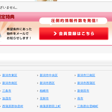
ざいません。
新潟市東区
新潟市中央区
新潟市江南区
新潟市南区
新潟市西区
新潟市西蒲区
三条市
柏崎市
新発田市
加茂市
見附市
燕市
西蒲原郡弥彦村
南蒲原郡田上町
三島郡出雲崎町