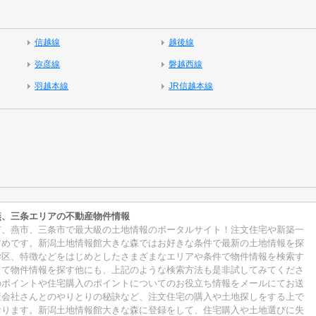
信越線
越後線
弥彦線
磐越西線
羽越本線
JR信越本線
燕、三条エリアの不動産物件情報
市、燕市、三条市で最大級の土地情報のポータルサイト！注文住宅や新築一
すめです。新潟土地情報館大きな森ではお好きな条件で最新の土地情報を探
学区、特徴などをはじめとしたさまざまなエリアや条件で物件情報を検索す
して物件情報を探す他にも、上記のような検索方法も是非試してみてくださ
のポイントや住宅購入のポイントについてのお役立ち情報をメールにてお送
産会社さんとのやりとりの秘訣など、注文住宅の購入や土地探しをする上で
おります。新潟土地情報館大きな森に登録をして、住宅購入や土地選びに失