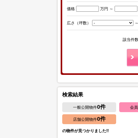
価格
万円 ～
広さ（坪数）
該当件
検索結果
0
件
一般公開物件
会員
0
件
店舗公開物件
の物件が見つかりました!!