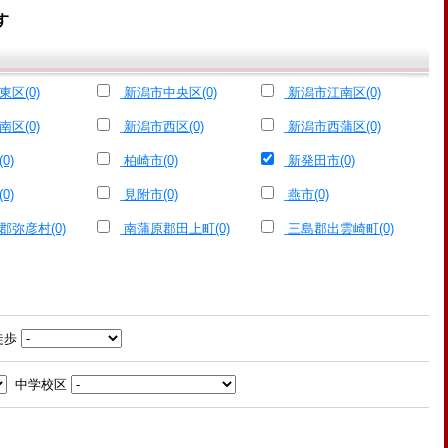
す
区(0)
新潟市中央区(0)
新潟市江南区(0)
区(0)
新潟市西区(0)
新潟市西蒲区(0)
0)
柏崎市(0)
新発田市(0)
0)
見附市(0)
燕市(0)
郡弥彦村(0)
南蒲原郡田上町(0)
三島郡出雲崎町(0)
徒歩
中学校区