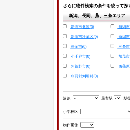
さらに物件検索の条件を絞って探
新潟、長岡、燕、三条エリア
新潟市北区(0)
新潟市東
新潟市秋葉区(0)
新潟市南
長岡市(0)
三条市(
小千谷市(0)
加茂市(
阿賀野市(0)
西蒲原
刈羽郡刈羽村(0)
沿線
最寄駅
駅
小学校区
物件画像